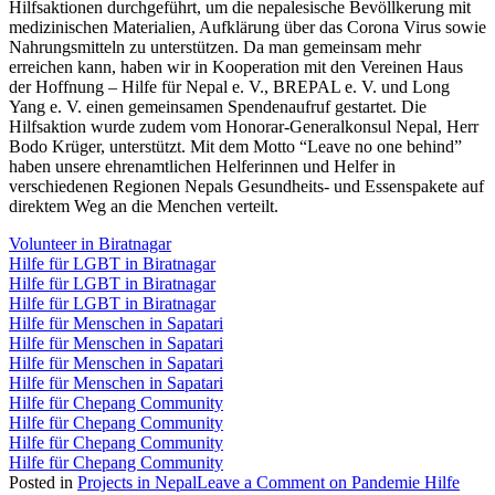
Hilfsaktionen durchgeführt, um die nepalesische Bevöllkerung mit
medizinischen Materialien, Aufklärung über das Corona Virus sowie
Nahrungsmitteln zu unterstützen. Da man gemeinsam mehr
erreichen kann, haben wir in Kooperation mit den Vereinen
Haus
der Hoffnung –
Hilfe für Nepal e. V., BREPAL e. V.
und
Long
Yang e. V.
einen gemeinsamen Spendenaufruf gestartet
.
Die
Hilfsaktion wurde zudem vom Honorar-Generalkonsul Nepal, Herr
Bodo Krüger, unterstützt. Mit dem Motto “Leave no one behind”
haben unsere ehrenamtlichen Helferinnen und Helfer in
verschiedenen Regionen Nepals Gesundheits- und Essenspakete auf
direktem Weg an die Menchen verteilt.
Volunteer in Biratnagar
Hilfe für LGBT in Biratnagar
Hilfe für LGBT in Biratnagar
Hilfe für LGBT in Biratnagar
Hilfe für Menschen in Sapatari
Hilfe für Menschen in Sapatari
Hilfe für Menschen in Sapatari
Hilfe für Menschen in Sapatari
Hilfe für Chepang Community
Hilfe für Chepang Community
Hilfe für Chepang Community
Hilfe für Chepang Community
Posted in
Projects in Nepal
Leave a Comment
on Pandemie Hilfe