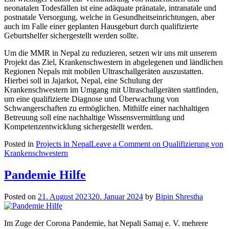
neonatalen Todesfällen ist eine adäquate pränatale, intranatale und
postnatale Versorgung, welche in Gesundheitseinrichtungen, aber
auch im Falle einer geplanten Hausgeburt durch qualifizierte
Geburtshelfer sichergestellt werden sollte.
Um die MMR in Nepal zu reduzieren, setzen wir uns mit unserem
Projekt das Ziel, Krankenschwestern in abgelegenen und ländlichen
Regionen Nepals mit mobilen Ultraschallgeräten auszustatten.
Hierbei soll in Jajarkot, Nepal, eine Schulung der
Krankenschwestern im Umgang mit Ultraschallgeräten stattfinden,
um eine qualifizierte Diagnose und Überwachung von
Schwangerschaften zu ermöglichen. Mithilfe einer nachhaltigen
Betreuung soll eine nachhaltige Wissensvermittlung und
Kompetenzentwicklung sichergestellt werden.
Posted in
Projects in Nepal
Leave a Comment
on Qualifizierung von
Krankenschwestern
Pandemie Hilfe
Posted on
21. August 2023
20. Januar 2024
by
Bipin Shrestha
Im Zuge der Corona Pandemie, hat Nepali Samaj e. V. mehrere