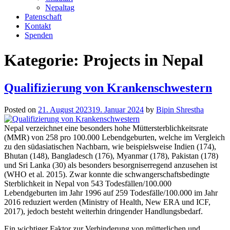
Nepaltag
Patenschaft
Kontakt
Spenden
Kategorie:
Projects in Nepal
Qualifizierung von Krankenschwestern
Posted on
21. August 2023
19. Januar 2024
by
Bipin Shrestha
Nepal verzeichnet eine besonders hohe Müttersterblichkeitsrate
(MMR) von 258 pro 100.000 Lebendgeburten, welche im Vergleich
zu den südasiatischen Nachbarn, wie beispielsweise Indien (174),
Bhutan (148), Bangladesch (176), Myanmar (178), Pakistan (178)
und Sri Lanka (30) als besonders besorgniserregend anzusehen ist
(WHO et al. 2015). Zwar konnte die schwangerschaftsbedingte
Sterblichkeit in Nepal von 543 Todesfällen/100.000
Lebendgeburten im Jahr 1996 auf 259 Todesfälle/100.000 im Jahr
2016 reduziert werden (Ministry of Health, New ERA und ICF,
2017), jedoch besteht weiterhin dringender Handlungsbedarf.
Ein wichtiger Faktor zur Verhinderung von mütterlichen und